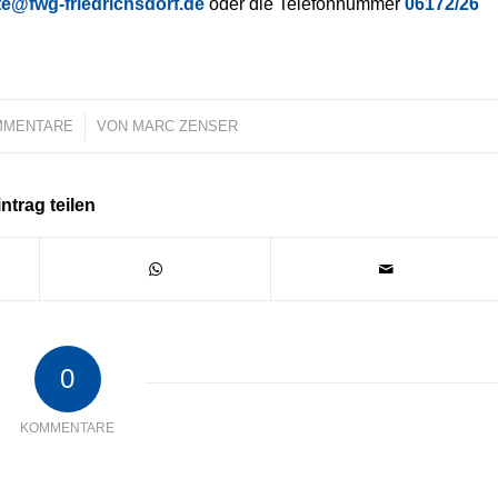
te@fwg-friedrichsdorf.de
oder die Telefonnummer
06172/26
MMENTARE
/
VON
MARC ZENSER
ntrag teilen
0
KOMMENTARE