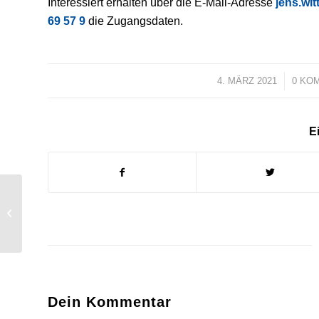
Interessiert erhalten über die E-Mail-Adresse
jens.wit
69 57 9
die Zugangsdaten.
4. MÄRZ 2021
/
0 KO
Ei
Burgholzhausen im
Blick
Dein Kommentar