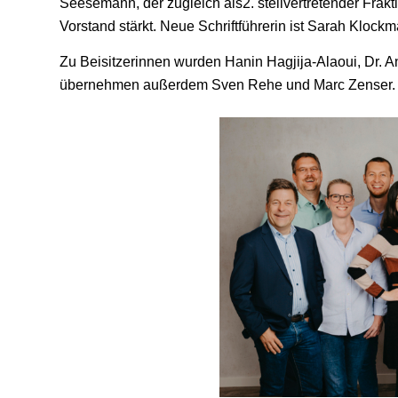
Seesemann, der zugleich als2. stellvertretender Frak
Vorstand stärkt. Neue Schriftführerin ist Sarah Klock
Zu Beisitzerinnen wurden Hanin Hagjija-Alaoui, Dr. A
übernehmen außerdem Sven Rehe und Marc Zenser.