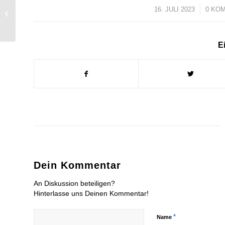
16. JULI 2023
/
0 KO
Friedrichsdorfer
Wählergemeinschaft
stellt neues...
Ei
Dein Kommentar
An Diskussion beteiligen?
Hinterlasse uns Deinen Kommentar!
*
Name