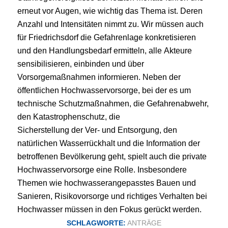
erneut vor Augen, wie wichtig
das Thema ist. Deren
Anzahl und Intensitäten nimmt zu.
Wir
müssen
auch
für
Friedrichsdorf
die
Gefahrenlage
konkretisieren
und
den
Handlungsbedarf
ermitteln,
alle
Akteure
sensibilisieren,
einbinden
und
über
Vorsorgemaßnahmen informieren.
Neben
der
öffentlichen
Hochwasservorsorge,
bei
der
es
um
technische
Schutzmaßnahmen,
die
Gefahrenabwehr,
den
Katastrophenschutz,
die
Sicherstellung der Ver- und Entsorgung, den
natürlichen Wasserrückhalt und die
Information
der
betroffenen
Bevölkerung
geht,
spielt
auch
die
private
Hochwasservorsorge
eine
Rolle.
Insbesondere
Themen
wie
hochwasser
angepasstes
Bauen
und
Sanieren,
Risikovorsorge
und
richtiges
Verhalten
bei
Hochwasser müssen in den Fokus gerückt werden.
SCHLAGWORTE:
ANTRÄGE